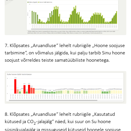
7. Klõpsates „Aruandluse“ lehelt rubriigile „Hoone soojuse
tarbimine“, on võimalus jälgida, kui palju tarbib Sinu hoone
soojust võrreldes teiste samatüübiliste hoonetega.
8. Klõpsates „Aruandluse“ lehelt rubriigile „Kasutatud
kütused ja CO
-jalajälg“ näed, kui suur on Su hoone
2
süsinikujalajälg ja missuguseid kütuseid hoonele soojuse