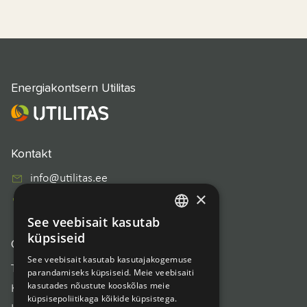
Energiakontsern Utilitas
Kontakt
info@utilitas.ee
×
+372 610 7107
See veebisait kasutab
ESTONIAN
küpsiseid
Otseviidad
ENGLISH
See veebisait kasutab kasutajakogemuse
Töötamine Utilitases
parandamiseks küpsiseid. Meie veebisaiti
kasutades nõustute kooskõlas meie
Korduma kippuvad küsimused
küpsisepoliitikaga kõikide küpsistega.