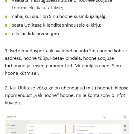
vaadata, missuguseid kütuseid hoonele soojuse
tootmiseks kasutatakse;
näha, kui suur on Sinu hoone süsinikujalajälg;
saata Utilitase klienditeenindusele e-kirju;
alla laadida arveid jpm.
1. Iseteenindusportaali avalehel on info Sinu hoone kohta:
aadress, hoone tüüp, köetav pindala, hoone soojuse
tarbimine ja teised parameetrid. Muuhulgas näed, Sinu
hoone kütmisel.
2. Kui Utilitase võrguga on ühendanud mitu hoonet, klõpsa
rippmenüüst „vali hoone“ hoone, mille kohta soovid infot
kuvada.