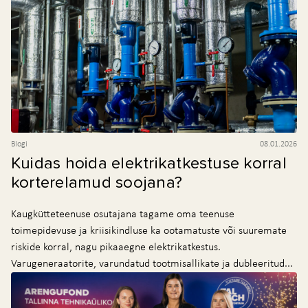
Blogi
08.01.2026
Kuidas hoida elektrikatkestuse korral
korterelamud soojana?
Kaugkütteteenuse osutajana tagame oma teenuse
toimepidevuse ja kriisikindluse ka ootamatuste või suuremate
riskide korral, nagu pikaaegne elektrikatkestus.
Varugeneraatorite, varundatud tootmisallikate ja dubleeritud...