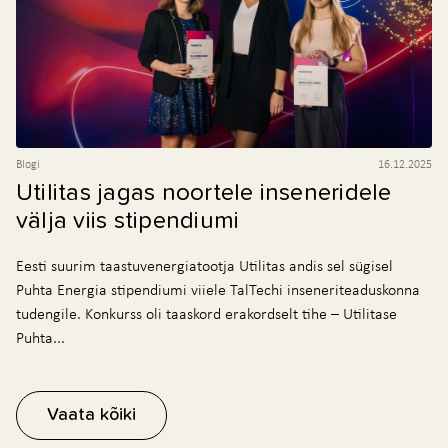
Blogi
16.12.2025
Utilitas jagas noortele inseneridele
välja viis stipendiumi
Eesti suurim taastuvenergiatootja Utilitas andis sel sügisel
Puhta Energia stipendiumi viiele TalTechi inseneriteaduskonna
tudengile. Konkurss oli taaskord erakordselt tihe – Utilitase
Puhta...
Vaata kõiki