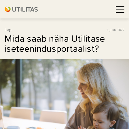
Blogi
1. juuni 2022
Mida saab näha Utilitase
iseteenindusportaalist?