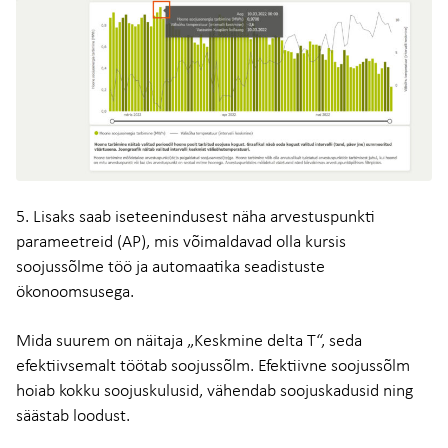
5. Lisaks saab iseteenindusest näha arvestuspunkti
parameetreid (AP), mis võimaldavad olla kursis
soojussõlme töö ja automaatika seadistuste
ökonoomsusega.
Mida suurem on näitaja „Keskmine delta T“, seda
efektiivsemalt töötab soojussõlm. Efektiivne soojussõlm
hoiab kokku soojuskulusid, vähendab soojuskadusid ning
säästab loodust.