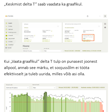
„Keskmist delta T“ saab vaadata ka graafikul.
Kui „Vaata graafikul“ delta T tulp on punasest joonest
allpool, annab see märku, et soojussõlm ei tööta
efektiivselt ja tuleb uurida, milles võib asi olla.