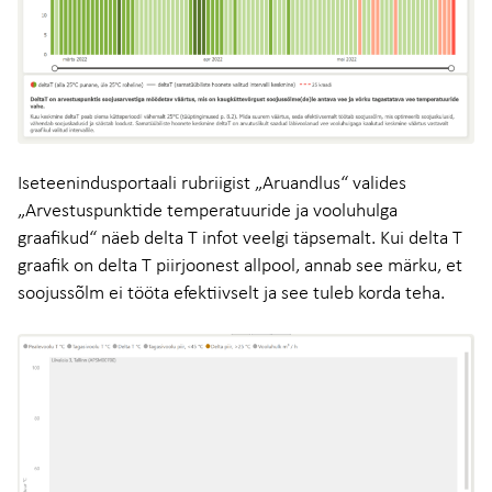
Iseteenindusportaali rubriigist „Aruandlus“ valides
„Arvestuspunktide temperatuuride ja vooluhulga
graafikud“ näeb delta T infot veelgi täpsemalt. Kui delta T
graafik on delta T piirjoonest allpool, annab see märku, et
soojussõlm ei tööta efektiivselt ja see tuleb korda teha.