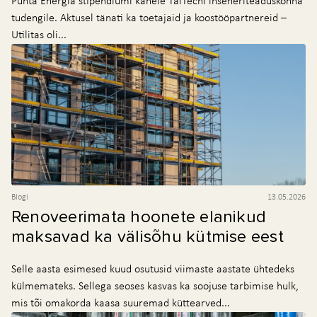
Puhta Energia stipendiumi kahele TalTechi inseneriteaduskonna
tudengile. Aktusel tänati ka toetajaid ja koostööpartnereid –
Utilitas oli...
Blogi
13.05.2026
Renoveerimata hoonete elanikud
maksavad ka välisõhu kütmise eest
Selle aasta esimesed kuud osutusid viimaste aastate ühtedeks
külmemateks. Sellega seoses kasvas ka soojuse tarbimise hulk,
mis tõi omakorda kaasa suuremad küttearved...